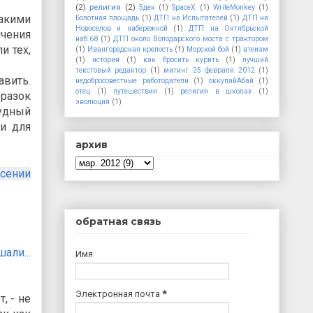
(2)
религия
(2)
5дек
(1)
SpaceX
(1)
WriteMonkey
(1)
такими
Болотная площадь
(1)
ДТП на Испытателей
(1)
ДТП на
Новоселов и набережной
(1)
ДТП на Октябрьской
ичения
наб.68
(1)
ДТП около Володарского моста с трактором
и тех,
(1)
Ивангородская крепость
(1)
Морской бой
(1)
атеизм
(1)
история
(1)
как бросить курить
(1)
лучший
текстовый редактор
(1)
митинг 25 февраля 2012
(1)
авить.
недобросовестные работодатели
(1)
оккупайАбай
(1)
отец
(1)
путешествия
(1)
религия в школах
(1)
 разок
эволюция
(1)
кудный
ии для
архив
сении
обратная связь
али...
Имя
Электронная почта
*
, - не