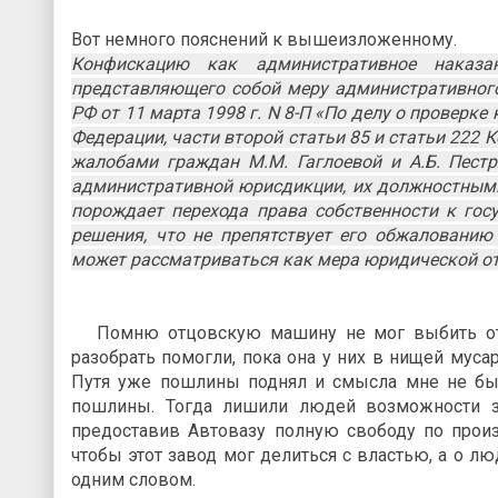
Вот немного пояснений к вышеизложенному.
Конфискацию как административное наказа
представляющего собой меру административного
РФ от 11 марта 1998 г. N 8-П «По делу о проверк
Федерации, части второй статьи 85 и статьи 222
жалобами граждан М.М. Гаглоевой и А.Б. Пестр
административной юрисдикции, их должностными 
порождает перехода права собственности к госу
решения, что не препятствует его обжалованию
может рассматриваться как мера юридической от
Помню отцовскую машину не мог выбить от эт
разобрать помогли, пока она у них в нищей мусар
Путя уже пошлины поднял и смысла мне не был
пошлины. Тогда лишили людей возможности за
предоставив Автовазу полную свободу по произ
чтобы этот завод мог делиться с властью, а о л
одним словом.