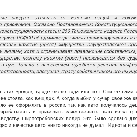
ние следует отличать от изъятия вещей и докуме
 пресечения. Согласно Постановлению Конституционног
е конституционности статьи 266 Таможенного кодекса Росс
 Кодекса РСФСР об административных правонарушениях в с
якова» изъятие (арест) имущества, осуществляемое ор
лицами, хотя и ограничивает правомочие собственника,
дарству, поэтому изъятие (арест) производится без суд
 в суд. Только с вынесением судебного решения конфи
ветственности, влекущая утрату собственником его имуще
их уродов, вроде около года или пол. Они ее сами 
не стояла, как вещ.док. А когда выбил у сучар свое же ав
о ее оформлять в россии, так как авто получалось де
рабатывать и привозить качественные авто из-за гра
водству ширпотребовских вёдер. Это было сделано для
юдях и качестве авто никто никогда не думал. Идиоты и с