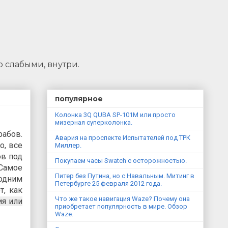
о слабыми, внутри.
популярное
Колонка 3Q QUBA SP-101M или просто
мизерная суперколонка.
рабов.
Авария на проспекте Испытателей под ТРК
о, все
Миллер.
ов под
Покупаем часы Swatch с осторожностью.
 Самое
Питер без Путина, но с Навальным. Митинг в
 одним
Петербурге 25 февраля 2012 года.
т, как
Что же такое навигация Waze? Почему она
ия или
приобретает популярность в мире. Обзор
Waze.