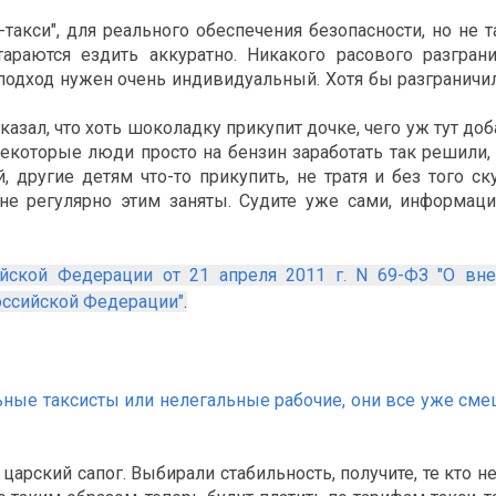
акси", для реального обеспечения безопасности, но не 
араются ездить аккуратно. Никакого расового разгран
 подход нужен очень индивидуальный. Хотя бы разграничил
азал, что хоть шоколадку прикупит дочке, чего уж тут доб
екоторые люди просто на бензин заработать так решили,
 другие детям что-то прикупить, не тратя и без того с
не регулярно этим заняты. Судите уже сами, информац
йской Федерации от 21 апреля 2011 г. N 69-ФЗ "О вне
оссийской Федерации"
.
ные таксисты или нелегальные рабочие, они все уже смеш
рский сапог. Выбирали стабильность, получите, те кто нет