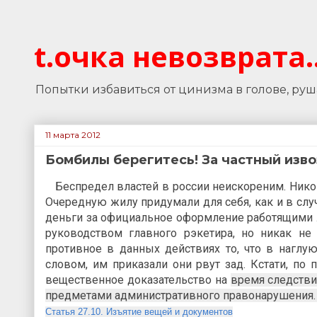
t.очка невозврата..
Попытки избавиться от цинизма в голове, руша
11 марта 2012
Бомбилы берегитесь! За частный изво
Беспредел властей в россии неискореним. Никог
Очередную жилу придумали для себя, как и в слу
деньги за официальное оформление работящими 
руководством главного рэкетира, но никак не
противное в данных действиях то, что в наглу
словом, им приказали они рвут зад. Кстати, по
вещественное доказательство на
время следстви
предметами административного правонарушения.
Статья 27.10. Изъятие вещей и документов