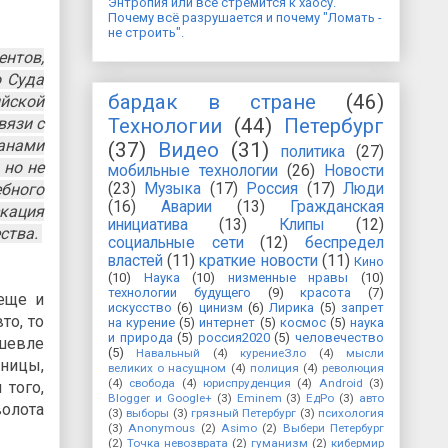
Энтропия или все стремится к хаосу.
Почему всё разрушается и почему "Ломать -
не строить".
нтов,
о Суда
бардак в стране
(46)
ийской
вязи с
Технологии
(44)
Петербург
ганами
(37)
Видео
(31)
политика
(27)
 но не
мобильные технологии
(26)
Новости
ебного
(23)
Музыка
(17)
Россия
(17)
Люди
(16)
Аварии
(13)
Гражданская
скация
инициатива
(13)
Клипы
(12)
ства.
социальные сети
(12)
беспредел
властей
(11)
краткие новости
(11)
Кино
(10)
Наука
(10)
низменные нравы
(10)
технологии будущего
(9)
красота
(7)
еще и
искусство
(6)
цинизм
(6)
Лирика
(5)
запрет
то, то
на курение
(5)
интернет
(5)
космос
(5)
наука
и природа
(5)
россия2020
(5)
человечество
шевле
(5)
Навальный
(4)
курениеЗло
(4)
мысли
ницы,
великих о насущном
(4)
полиция
(4)
революция
(4)
свобода
(4)
юриспруденция
(4)
Android
(3)
 того,
Blogger и Google+
(3)
Eminem
(3)
ЕдРо
(3)
авто
волота
(3)
выборы
(3)
грязный Петербург
(3)
психология
(3)
Anonymous
(2)
Asimo
(2)
Выбери Петербург
(2)
Точка невозврата
(2)
гуманизм
(2)
кибермир