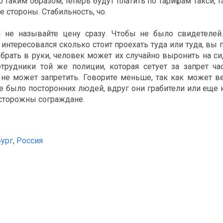
то таким образом, теперь будут платить по тарифам такси, т
е стороны. Стабильность, чо.
 не называйте цену сразу. Чтобы не было свидетелей.
к интересовался сколько стоит проехать туда или туда, вы 
брать в руки, человек может их случайно выронить на с
трудники той же полиции, которая сетует за запрет ча
 не может запретить. Говорите меньше, так как может в
 было посторонних людей, вдруг они грабители или еще кт
 осторожны сограждане.
ург
,
Россия