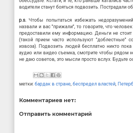
обессудьте. Кстати, и те, кто раньше катались час
водители станут бояться подвозить. Пострадали об
p.s.
Чтобы попытаться избежать недоразумений
назвали и вас "прижали", то говорите, что челове
предоставили ему информацию. Деньги не стоит 
(такой прием часто используют "доблестные" со
извоза). Подвозить людей бесплатно никто пока
аудио или видео съемка, смотрите чтобы рядом не
не даю советов, это мысли просто вслух. Будьте
метки:
бардак в стране
,
беспредел властей
,
Петерб
Комментариев нет:
Отправить комментарий