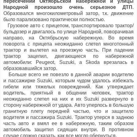
пересечении Октябрьской набережной и улицы
Народной произошло очень серьезное ДТП
.
Образовался многокилометровый затор, т.к. движение
было парализовано практически полностью.
Грузовое авто с прицепом, транспортировало трактор/
бульдозер и двигалось по улице Народной, поворачивая
направо, на Октябрьскую набережную. Во время
поворота с прицепа неожиданно слетел многотонный
трактор и вылетел на проезжую часть. При падении
трактор зацепил, двигающиеся по набережной
автомобили: Peugeot, Suzuki, а Skoda врезалась в
образовавшийся затор.
Больше всего не повезло в данной аварии водителю
и пассажирке Suzuki, которым чудом удалось избежать
гибели или тяжелых повреждений. Как утверждает
водитель, приятный в общении человек, трактор
неожиданно слетел на них и их Suzuki развернуло в
сторону набережной от удара. Авто уперлось в большую
гранитную плету передней частью, что и защитило
водителя и пассажира Suzuki. Трактор уперся в заднюю
часть авто и вмял ее в набережную, таким образом
автомобиль защитил сидящих внутри. В противном
случае сложно сказать, как все могло обернуться.