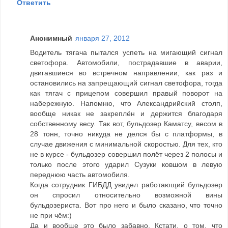
Ответить
Анонимный
января 27, 2012
Водитель тягача пытался успеть на мигающий сигнал
светофора. Автомобили, пострадавшие в аварии,
двигавшиеся во встречном направлении, как раз и
остановились на запрещающий сигнал светофора, тогда
как тягач с прицепом совершил правый поворот на
набережную. Напомню, что Александрийский столп,
вообще никак не закреплён и держится благодаря
собственному весу. Так вот, бульдозер Каматсу, весом в
28 тонн, точно никуда не делся бы с платформы, в
случае движения с минимальной скоростью. Для тех, кто
не в курсе - бульдозер совершил полёт через 2 полосы и
только после этого ударил Сузуки ковшом в левую
переднюю часть автомобиля.
Когда сотрудник ГИБДД увидел работающий бульдозер
он спросил относительно возможной вины
бульдозериста. Вот про него и было сказано, что точно
не при чём:)
Да и вообще это было забавно. Кстати, о том, что