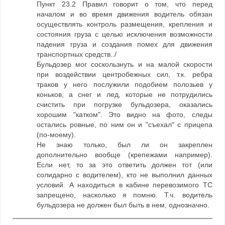
Пункт 23.2 Правил говорит о том, что перед
началом и во время движения водитель обязан
осуществлять контроль размещения, крепления и
состояния груза с целью исключения возможности
падения груза и создания помех для движения
транспортных средств../
Бульдозер мог соскользнуть и на малой скорости
при воздействии центробежных сил, т.к. ребра
траков у него послужили подобием полозьев у
коньков, а снег и лед, которые не потрудились
счистить при погрузке бульдозера, оказались
хорошим "катком". Это видно на фото, следы
остались ровные, по ним он и "съехал" с прицепа
(по-моему).
Не знаю только, был ли он закреплен
дополнительно вообще (крепежами например).
Если нет, то за это ответить должен тот (или
солидарно с водителем), кто не выполнил данных
условий. А находиться в кабине перевозимого ТС
запрещено, насколько я помню. Т.ч. водитель
бульдозера не должен был быть в нем, однозначно.