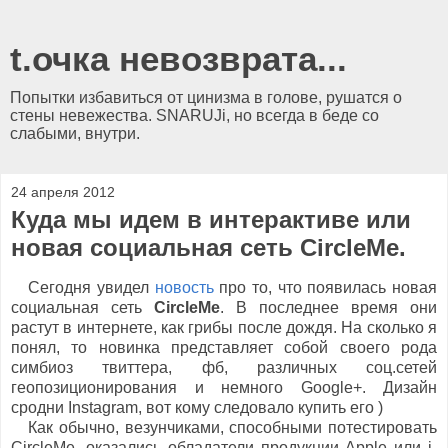
t.очка невозврата...
Попытки избавиться от цинизма в голове, рушатся о
стены невежества. SNARUJi, но всегда в беде со
слабыми, внутри.
24 апреля 2012
Куда мы идем в интерактиве или
новая социальная сеть CircleMe.
Сегодня увидел
новость
про то, что появилась новая
социальная сеть
CircleMe
. В последнее время они
растут в интернете, как грибы после дождя. На сколько я
понял, то новинка представляет собой своего рода
симбиоз твиттера, фб, различных соц.сетей
геопозиционирования и немного Google+. Дизайн
сродни Instagram, вот кому следовало купить его )
Как обычно, везунчиками, способными потестировать
CircleMe, оказались обладатели продукции Apple или i-